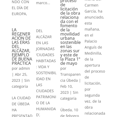
proceso
NDO CON
marco...
de
Carmen
EL DÍA DE
licitación
García, ha
de la obra
EUROPA,
relaciona
anunciado,
da con el
esta
fomento
mañana,
de la
LA
DEL
movilidad
REGENER
en el
ALCÁZAR
urbana
ACIÓN DE
Palacio
sostenible
LAS ERAS
EN LAS
en las
DEL
Anguís de
JORNADAS
zonas sur
ALCÁZAR,
Medinilla,
y este de
EJEMPLO
‘CIUDADES
la Plaza 1º
DE BUENA
de la
HABITADAS
de mayo
PRÁCTICA
apertura
: VIDA Y
por
por
admin
del proceso
SOSTENIBIL
Transparen
|
Abr 25,
de
IDAD EN
cia Úbeda
|
2023
|
Sin
licitación,
LAS
Feb 10,
categoría
por
CIUDADES
2023
|
Sin
segunda
PATRIMONI
LA CIUDAD
categoría
vez, de la
O DE LA
DE ÚBEDA
obra
HUMANIDA
Úbeda, 10
HA
relacionada
D’,
de febrero
PRESENTAD