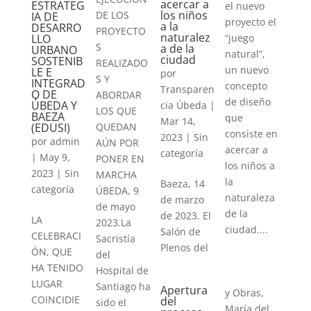
acercar a
ESTRATEG
el nuevo
los niños
DE LOS
IA DE
proyecto el
a la
DESARRO
PROYECTO
naturalez
“juego
LLO
S
a de la
URBANO
natural”,
ciudad
SOSTENIB
REALIZADO
un nuevo
LE E
por
S Y
INTEGRAD
concepto
Transparen
O DE
ABORDAR
de diseño
ÚBEDA Y
cia Úbeda
|
LOS QUE
BAEZA
que
Mar 14,
(EDUSI)
QUEDAN
consiste en
2023
|
Sin
por
admin
AÚN POR
acercar a
categoría
|
May 9,
PONER EN
los niños a
2023
|
Sin
MARCHA
la
Baeza, 14
categoría
ÚBEDA, 9
naturaleza
de marzo
de mayo
de la
de 2023. El
LA
2023.La
ciudad....
Salón de
CELEBRACI
Sacristía
Plenos del
ÓN, QUE
del
HA TENIDO
Hospital de
LUGAR
Santiago ha
Apertura
y Obras,
COINCIDIE
del
sido el
María del