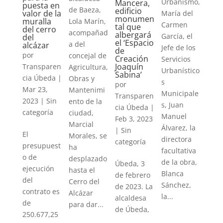
Urbanismo,
Mancera,
puesta en
de Baeza,
edificio
valor de la
María del
monumen
muralla
Lola Marín,
Carmen
tal que
del cerro
acompañad
albergará
García, el
del
el ‘Espacio
a del
alcázar
Jefe de los
de
por
concejal de
Creación
Servicios
Joaquín
Transparen
Agricultura,
Urbanístico
Sabina’
cia Úbeda
|
Obras y
s
por
Mar 23,
Mantenimi
Municipale
Transparen
2023
|
Sin
ento de la
s, Juan
cia Úbeda
|
categoría
ciudad,
Manuel
Feb 3, 2023
Marcial
Álvarez, la
|
Sin
El
Morales, se
directora
categoría
presupuest
ha
facultativa
o de
desplazado
de la obra,
Úbeda, 3
ejecución
hasta el
Blanca
de febrero
del
Cerro del
Sánchez,
de 2023. La
contrato es
Alcázar
la...
alcaldesa
de
para dar...
de Úbeda,
250.677,25