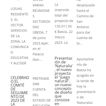
La
VARIAS
desplazado
LOS/AS
inversión
REUNIONE
hasta el
RESIDENTE
total del
S
Camino de
S, EL
proyecto de
SECTORIZA
San
SECTOR
135.011,50
DAS
Antonio
SERVICIOS
€ Baeza, 22
ÚBEDA, 7
para dar
DE LA
marzo
de junio
cuenta de
ZONA, LA
2023. La
2023.Ayer,
la...
COMUNICA
en el
D
Palacio
EDUCATIVA
Presentac
Ayuntamie
Don...
ión de
Y ALCISER
nto de
‘Naturalia’
, el nuevo
Baeza ha
proyecto
acogido en
el “juego
CELEBRAD
PRETENDE
natural”,
la tarde de
O EL
DAR
un nuevo
COMITÉ
hoy la
concepto
DE
CUENTA
presentació
de diseño
SEGUIMIE
DEL
que
NTO DE
n de
consiste
2023 DE
ESTADO DE
‘Naturalia’,
en
LA
EJECUCIÓN