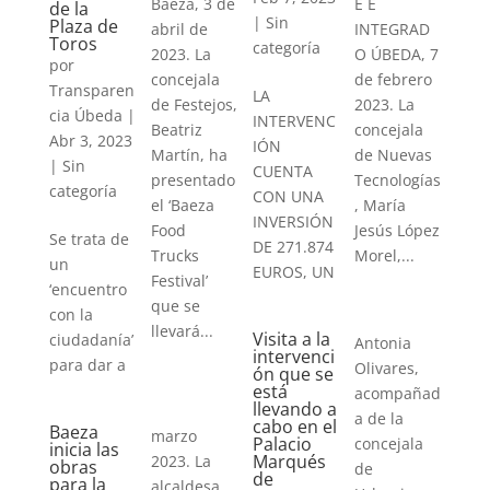
E E
Baeza, 3 de
de la
|
Sin
Plaza de
INTEGRAD
abril de
Toros
categoría
O ÚBEDA, 7
2023. La
por
de febrero
concejala
Transparen
LA
2023. La
de Festejos,
cia Úbeda
|
INTERVENC
concejala
Beatriz
Abr 3, 2023
IÓN
de Nuevas
Martín, ha
|
Sin
CUENTA
Tecnologías
presentado
categoría
CON UNA
, María
el ‘Baeza
INVERSIÓN
Jesús López
Food
Se trata de
DE 271.874
Morel,...
Trucks
un
EUROS, UN
Festival’
‘encuentro
que se
con la
llevará...
Visita a la
ciudadanía’
Antonia
intervenci
para dar a
Olivares,
ón que se
está
acompañad
llevando a
a de la
cabo en el
Baeza
marzo
Palacio
concejala
inicia las
Marqués
2023. La
obras
de
de
para la
alcaldesa