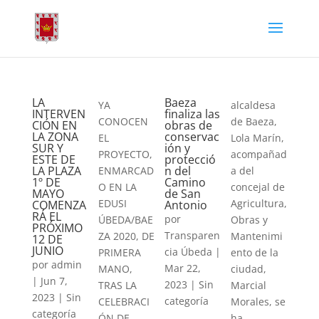
LA
Baeza
YA
alcaldesa
INTERVEN
finaliza las
CONOCEN
de Baeza,
CIÓN EN
obras de
LA ZONA
conservac
EL
Lola Marín,
SUR Y
ión y
PROYECTO,
acompañad
ESTE DE
protecció
LA PLAZA
n del
ENMARCAD
a del
1º DE
Camino
O EN LA
concejal de
MAYO
de San
EDUSI
Agricultura,
COMENZA
Antonio
RÁ EL
por
ÚBEDA/BAE
Obras y
PRÓXIMO
Transparen
ZA 2020, DE
Mantenimi
12 DE
JUNIO
cia Úbeda
|
PRIMERA
ento de la
por
admin
Mar 22,
MANO,
ciudad,
|
Jun 7,
2023
|
Sin
TRAS LA
Marcial
2023
|
Sin
categoría
CELEBRACI
Morales, se
categoría
ÓN DE
ha