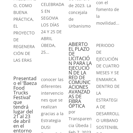
con el
CELEBRADA
de 2023. La
O, COMO
fomento de
S EN
concejala
BUENA
la
SEGOVIA
de
PRÁCTICA,
movilidad...
LOS DÍAS
Urbanismo
EL
24 Y 25 DE
PROYECTO
ABRIL
DE
￼￼ABIERTO
PERIODO
ÚBEDA,
REGENERA
EL PLAZO
DE
25...
DE
CIÓN DE
LICITACIÓ
EJECUCIÓN
LAS ERAS
N PARA LA
DE CUATRO
EJECUCIÓ
N DE LA
MESES Y SE
RED DE
Presentad
ENMARCA
conocer las
COMUNIC
o el ‘Baeza
DENTRO DE
diferentes
ACIONES
Food
AVANZAD
Trucks
LA
intervencio
AS DE
Festival’
ESTRATEGI
nes que se
FIBRA
que
ÓPTICA
tendrá
A DE
realizan
lugar del
por
DESARROLL
gracias a la
21 al 23
Transparen
O URBANO
Estrategia
de abril
cia Úbeda
|
en el
SOSTENIBL
DUSI
entorno
Feb 7, 2023